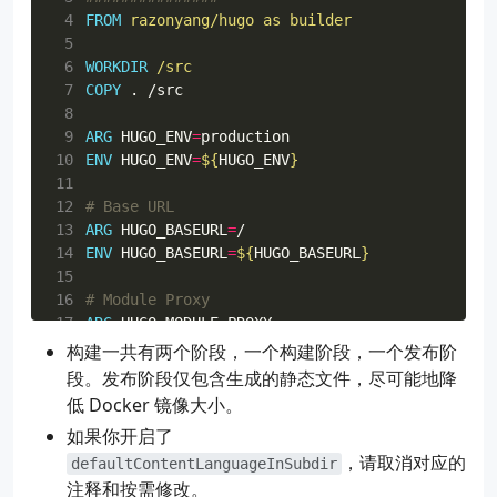
 4
FROM
 razonyang/hugo as builder
 5
 6
WORKDIR
 /src
 7
COPY
 . /src
 8
 9
ARG
HUGO_ENV
=
10
ENV
HUGO_ENV
=
${
HUGO_ENV
}
11
12
# Base URL
13
ARG
HUGO_BASEURL
=
/
14
ENV
HUGO_BASEURL
=
${
HUGO_BASEURL
}
15
16
# Module Proxy
17
ARG
HUGO_MODULE_PROXY
=
18
ENV
HUGO_MODULE_PROXY
=
${
HUGO_MODULE_PROXY
}
构建一共有两个阶段，一个构建阶段，一个发布阶
19
段。发布阶段仅包含生成的静态文件，尽可能地降
20
# NPM mirrors, such as https://registry.npmmir
低 Docker 镜像大小。
21
ARG
NPM_CONFIG_REGISTRY
=
如果你开启了
22
ENV
NPM_CONFIG_REGISTRY
=
${
NPM_CONFIG_REGISTRY
}
，请取消对应的
23
defaultContentLanguageInSubdir
24
注释和按需修改。
# Install dependencies