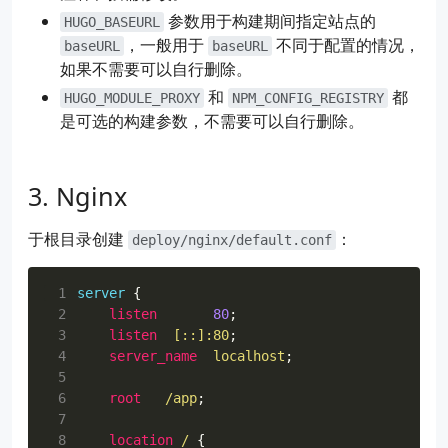
25
RUN
 npm install
参数用于构建期间指定站点的
HUGO_BASEURL
26
RUN
 npm install -g @fullhuman/postcss-purgecss
，一般用于
不同于配置的情况，
baseURL
baseURL
27
如果不需要可以自行删除。
28
# Build site
和
都
29
RUN
 hugo --minify --gc --enableGitInfo
HUGO_MODULE_PROXY
NPM_CONFIG_REGISTRY
30
是可选的构建参数，不需要可以自行删除。
31
# Set the fallback 404 page if defaultContentL
32
# RUN cp ./public/en/404.html ./public/404.htm
33
Nginx
34
###############
35
# Final Stage #
于根目录创建
：
deploy/nginx/default.conf
36
###############
37
FROM
 nginx
38
COPY
 --from
=
builder /src/public /app
 1
server
{
39
COPY
 deploy/nginx/default.conf /etc/nginx/conf
 2
listen
80
;
 3
listen
[::]:80
;
 4
server_name
localhost
;
 5
 6
root
/app
;
 7
 8
location
/
{