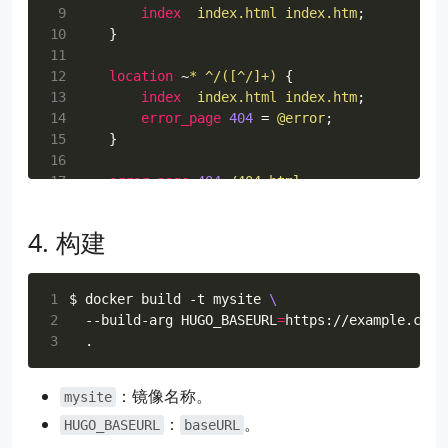
 9
index
index.html
index.htm
;
10
}
11
12
location
~
*
^/([^/]+)
{
13
index
index.html
index.htm
;
14
error_page
404
=
@error
;
15
}
16
17
error_page
404
/404.html
;
18
location
@error
{
19
try_files
/
$1/404.html
/404.html
=
404
;
构建
20
}
21
}
1
$ docker build -t mysite 
2
  --build-arg 
HUGO_BASEURL
=
https://example.com 
3
：镜像名称。
mysite
：
。
HUGO_BASEURL
baseURL