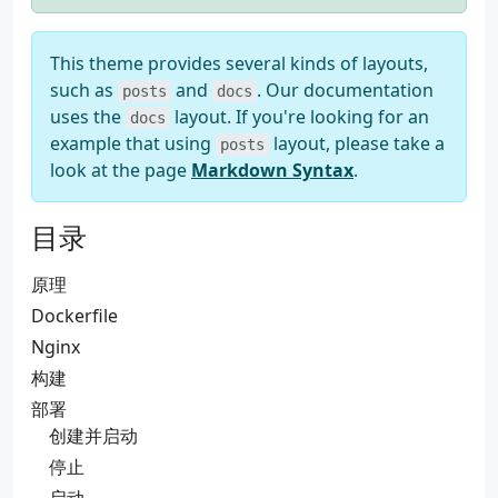
This theme provides several kinds of layouts,
such as
and
. Our documentation
posts
docs
uses the
layout. If you're looking for an
docs
example that using
layout, please take a
posts
look at the page
Markdown Syntax
.
目录
原理
Dockerfile
Nginx
构建
部署
创建并启动
停止