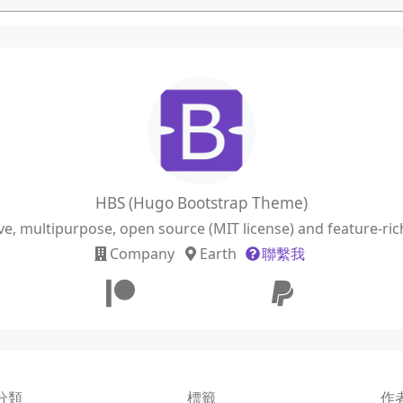
HBS (Hugo Bootstrap Theme)
ve, multipurpose, open source (MIT license) and feature-r
Company
Earth
聯繫我
分類
標籤
作