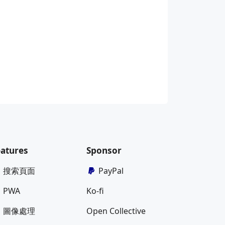
eatures
Sponsor
搜索頁面
PayPal
PWA
Ko-fi
圖像處理
Open Collective