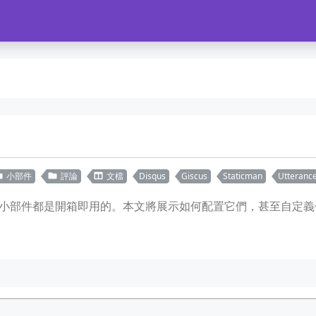
小部件
評論
文檔
Disqus
Giscus
Staticman
Utteranc
小部件都是開箱即用的。本文將展示如何配置它們，甚至自定義