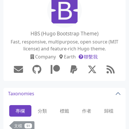
HBS (Hugo Bootstrap Theme)
Fast, responsive, multipurpose, open source (MIT
license) and feature-rich Hugo theme.
Company
Earth
聯繫我
Taxonomies
專欄
分類
標籤
作者
歸檔
文檔
51