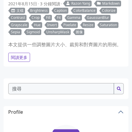
2021年8月15日
3 分鐘閱讀
Razon Yang
Markdown
文檔
Brightness
Caption
ColorBalance
Colorize
Contrast
Crop
Fill
Fit
Gamma
GaussianBlur
Grayscale
Hue
Invert
Pixelate
Resize
Saturation
Sepia
Sigmoid
UnsharpMask
圖像
本文提供一些調整圖片大小、裁剪和對齊圖片的用例。
閱讀更多
Profile