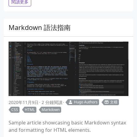
閱讀更多
Markdown 語法指南
2020年11月9日
2 分鐘閱讀
Hugo Authors
文檔
CSS
HTML
Markdown
Sample article showcasing basic Markdown syntax
and formatting for HTML elements.