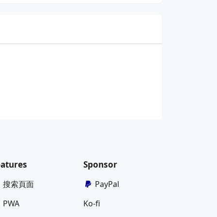
eatures
Sponsor
搜索頁面
PayPal
PWA
Ko-fi