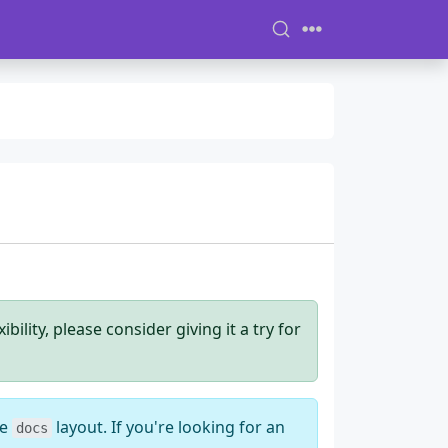
ility, please consider giving it a try for
he
layout. If you're looking for an
docs