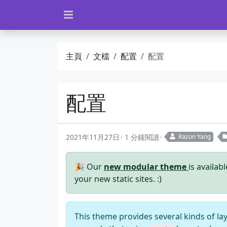
主頁
文檔
配置
配置
配置
2021年11月27日
1 分鐘閱讀
Razon Yang
🎉 Our
new modular theme
is availab
your new static sites. :)
This theme provides several kinds of la