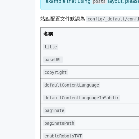
example that using
layout, pleas
posts
站點配置文件默認為
config/_default/conf
名稱
title
baseURL
copyright
defaultContentLanguage
defaultContentLanguageInSubdir
paginate
paginatePath
enableRobotsTXT