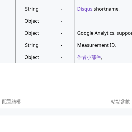
String
-
Disqus
shortname。
Object
-
Object
-
Google Analytics, suppor
String
-
Measurement ID.
Object
-
作者小部件
。
配置結構
站點參數