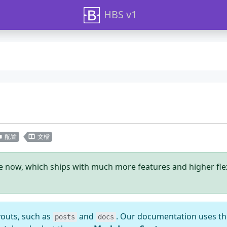
HBS v1
配置
文檔
le now, which ships with much more features and higher flexib
youts, such as
and
. Our documentation uses t
posts
docs