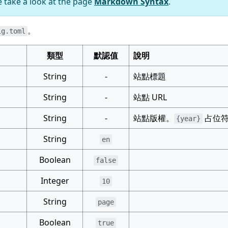
e take a look at the page
Markdown Syntax
.
。
ig.toml
類型
默認值
說明
String
-
站點標題
String
-
站點 URL
String
-
站點版權。
占位符
{year}
String
en
Boolean
false
Integer
10
String
page
Boolean
true