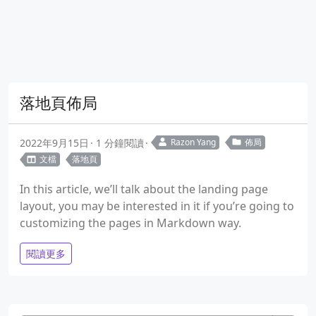
落地頁佈局
2022年9月15日
1 分鐘閱讀
Razon Yang
佈局
文檔
落地頁
In this article, we’ll talk about the landing page
layout, you may be interested in it if you’re going to
customizing the pages in Markdown way.
閱讀更多