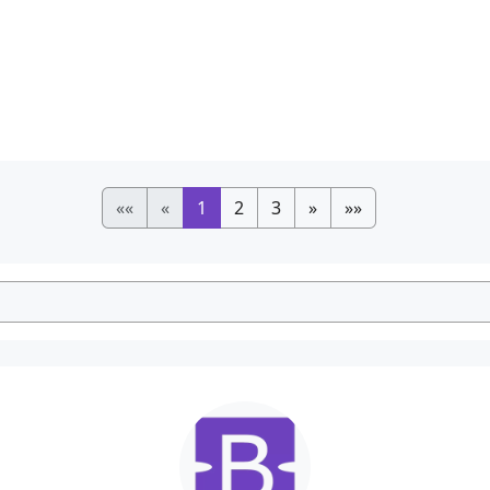
««
«
1
2
3
»
»»