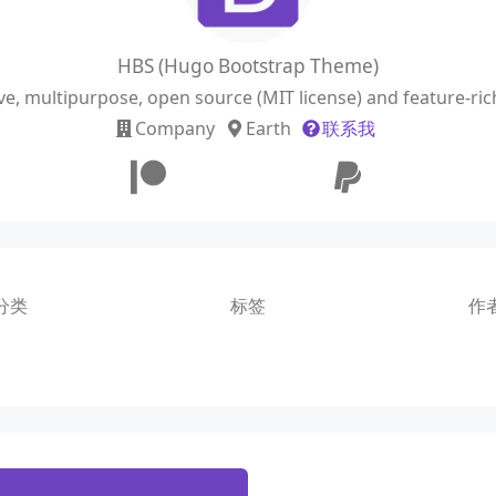
HBS (Hugo Bootstrap Theme)
ve, multipurpose, open source (MIT license) and feature-r
Company
Earth
联系我
分类
标签
作