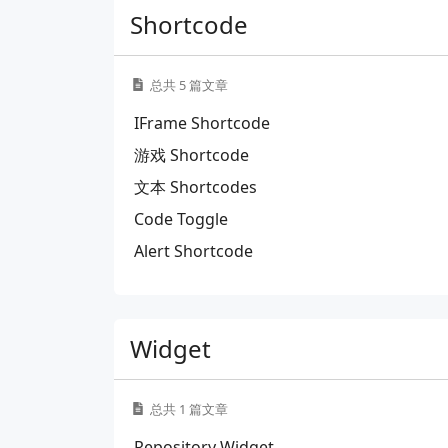
Shortcode
总共 5 篇文章
IFrame Shortcode
游戏 Shortcode
文本 Shortcodes
Code Toggle
Alert Shortcode
Widget
总共 1 篇文章
Repository Widget