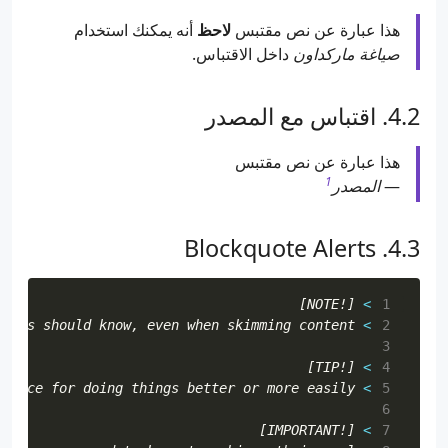
هذا عبارة عن نص مقتبس
لاحظ
أنه يمكنك استخدام
صياغة ماركداون
داخل الاقتباس.
اقتباس مع المصدر
هذا عبارة عن نص مقتبس
1
—
المصدر
Blockquote Alerts
[!NOTE]

> 
 1
sers should know, even when skimming content.

> 
 2
 3
[!TIP]

> 
 4
advice for doing things better or more easily.

> 
 5
 6
[!IMPORTANT]

> 
 7