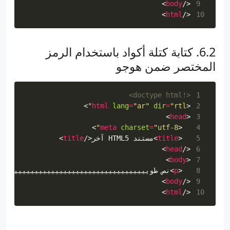
>
body
</
 9
>
html
</
10
كتابة كتلة أكواد باستخدام الرمز
المختصر ضمن هوجو
<!doctype html>
 1
>
html
lang
=
"ar"
dir
=
"rtl"
<
 2
>
head
<
 3
>
meta
charset
=
"utf-8"
<
 4
 5
<
title
>
مستند HTML5 آخر
</
title
>
>
head
</
 6
>
body
<
 7
 8
<
p
>
نص طوييييييييييييييييييييييييييييييييييييي
>
body
</
 9
>
html
</
10