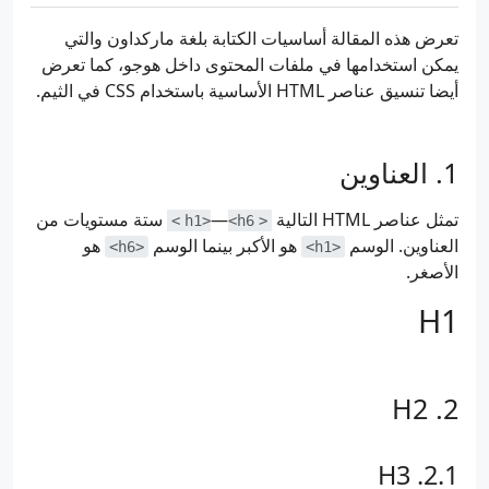
تعرض هذه المقالة أساسيات الكتابة بلغة ماركداون والتي
يمكن استخدامها في ملفات المحتوى داخل هوجو، كما تعرض
أيضا تنسيق عناصر HTML الأساسية باستخدام CSS في الثيم.
العناوين
تمثل عناصر HTML التالية
—
ستة مستويات من
<h6>
<h1>
العناوين. الوسم
هو اﻷكبر بينما الوسم
هو
<h6>
<h1>
الأصغر.
H1
H2
H3