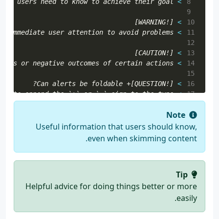
ion users need to know to achieve their goal.

> 
 8
 9
[!WARNING]

> 
10
s immediate user attention to avoid problems.

> 
11
12
[!CAUTION]

> 
13
isks or negative outcomes of certain actions.

> 
14
15
[!QUESTION]+ Can alerts be foldable?

> 
16
ed to append the `+` or `-` sign to the type.

> 
17
>

18
Note
> Click the heading to preview.

19
Useful information that users should know,
even when skimming content.
Tip
Helpful advice for doing things better or more
easily.