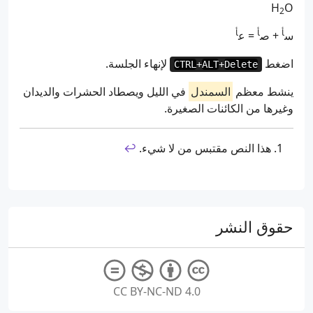
H
O
2
أ
أ
أ
س
+ ص
= ع
اضغط
ﻹنهاء الجلسة.
CTRL
+
ALT
+
Delete
ينشط معظم
السمندل
في الليل ويصطاد الحشرات والديدان
وغيرها من الكائنات الصغيرة.
هذا النص مقتبس من لا شيء.
↩︎
حقوق النشر
CC BY-NC-ND 4.0