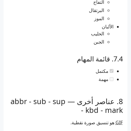
التفاح
البرتقال
الموز
الألبان
الحليب
الجبن
قائمة المهام
مكتمل
مهمة
عناصر أخرى — abbr - sub - sup
- kbd - mark
GIF
هو تنسيق صورة نقطية.