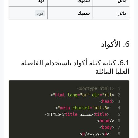
مائل
سميك
كود
مائل
سميك
كود
الأكواد
كتابة كتلة أكواد باستخدام الفاصلة
العليا المائلة
<!doctype html>
 1
>
html
lang
=
"ar"
dir
=
"rtl"
<
 2
>
head
<
 3
>
meta
charset
=
"utf-8"
<
 4
 5
<
title
>
مستند HTML5
title
</
>
>
head
</
 6
>
body
<
 7
 8
<
p
>
تجربة
</
p
>