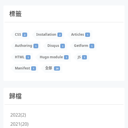
標籤
CSS
Installation
Articles
2
2
1
Authoring
Disqus
Getform
1
1
1
HTML
Hugo module
JS
1
1
1
Manifest
全部
1
26
歸檔
2022(2)
2021(20)