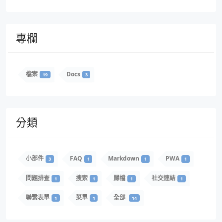
專欄
檔案
Docs
19
3
分類
小部件
FAQ
Markdown
PWA
3
1
1
1
問題排查
搜索
歸檔
社交連結
1
1
1
1
聯繫表單
菜單
全部
1
1
14