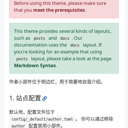
Before using this theme, please make sure
that you
meet the prerequisites
.
This theme provides several kinds of layouts,
such as
and
. Our
posts
docs
documentation uses the
layout. If
docs
you're looking for an example that using
layout, please take a look at the page
posts
Markdown Syntax
.
作者小部件位于侧边栏，用于简要地自我介绍。
站点配置
默认地，配置文件位于
。 你可以通过移除
config/_default/author.toml
配置禁用小部件。
author