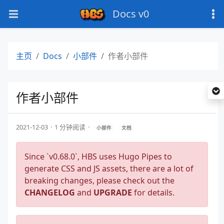
Docs v0
主页
Docs
小部件
作者小部件
作者小部件
2021-12-03
1 分钟阅读
小部件
文档
Since `v0.68.0`, HBS uses Hugo Pipes to
generate CSS and JS assets, there are a lot of
breaking changes, please check out the
CHANGELOG
and
UPGRADE
for details.