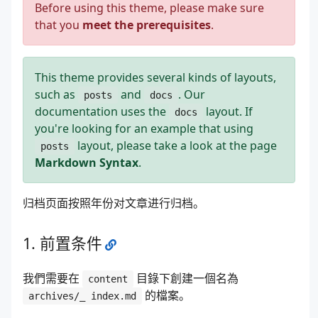
Before using this theme, please make sure
that you
meet the prerequisites
.
This theme provides several kinds of layouts,
such as
and
. Our
posts
docs
documentation uses the
layout. If
docs
you're looking for an example that using
layout, please take a look at the page
posts
Markdown Syntax
.
归档页面按照年份对文章进行归档。
前置条件
我們需要在
目錄下創建一個名為
content
的檔案。
archives/_ index.md