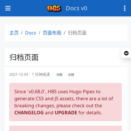
Docs v0
主页
Docs
页面布局
归档页面
归档页面
2021-12-03
1 分钟阅读
归档
文档
Since `v0.68.0`, HBS uses Hugo Pipes to
generate CSS and JS assets, there are a lot of
breaking changes, please check out the
CHANGELOG
and
UPGRADE
for details.