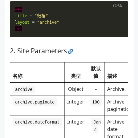
TOML
+++
title
=
"归档"
layout
=
"archive"
+++
Site Parameters
默认
名称
类型
值
描述
Object
-
Archive.
archive
Integer
Archive
archive.paginate
100
pagination.
Integer
Archive
archive.dateFormat
Jan
date
2
format.