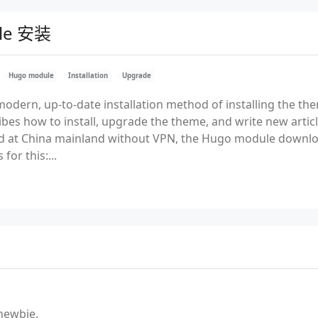
le 安装
Hugo module
Installation
Upgrade
 modern, up-to-date installation method of installing the the
bes how to install, upgrade the theme, and write new articl
ated at China mainland without VPN, the Hugo module down
for this:...
 newbie.