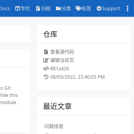
Docs
专栏
归档
分类
标签
Support
仓库
查看源代码
编辑当前页
881a426
08/03/2022, 22:40:03 PM
as Git
ile this
 module .
最近文章
问题排查