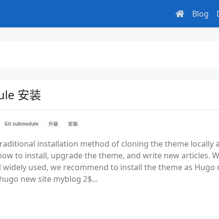
Blog
ule 安装
Git submodule
升级
安装
 traditional installation method of cloning the theme locally 
ow to install, upgrade the theme, and write new articles. Wh
ill widely used, we recommend to install the theme as Hugo
new site myblog 2$...