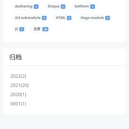
Authoring
Disqus
Getform
1
1
1
Git submodule
HTML
Hugo module
1
1
1
JS
全部
1
28
归档
2022(2)
2021(20)
2020(1)
0001(1)